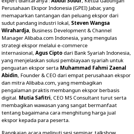
expert diantaranya :
Abdul Sobur
, Ketua Gabungan
Perusahaan Ekspor Indonesia (GPEI) Jabar, yang
memaparkan tantangan dan peluang ekspor dari
sudut pandang industri lokal,
Steven Wangsa
Wirahardja
, Business Development & Channel
Manager Alibaba.com Indonesia, yang mengulas
strategi ekspor melalui e-commerce
internasional,
Agus Cipto
dari Bank Syariah Indonesia,
yang menjelaskan solusi pembiayaan syariah untuk
penguatan ekspor serta
Muhammad Fahmi Zaenal
Abidin
, Founder & CEO dari empat perusahaan ekspor
dan mitra Alibaba.com, yang membagikan
pengalaman praktis membangun ekspor berbasis
digital.
Mutia Safitri
, CEO MS Consultant turut serta
membagikan wawasan yang sangat bermanfaat
tentang bagaimana cara menghitung harga jual
ekspor kepada para peserta.
Rangkaian acara meliputi sesi seminar, talkshow