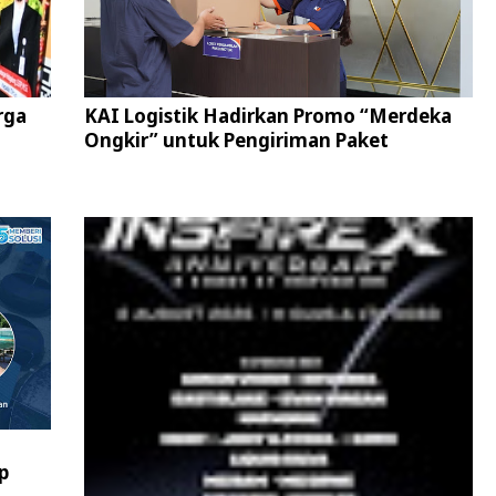
rga
KAI Logistik Hadirkan Promo “Merdeka
Ongkir” untuk Pengiriman Paket
p