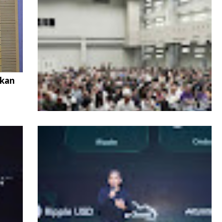
nkan
Ribuan Calon Mahasiswa Datangi BINUS
University Wujudkan Langkah Awal
Menuju Karier Global