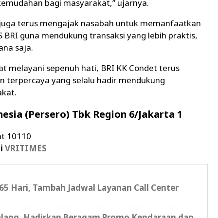
mudahan bagi masyarakat,” ujarnya.
RI juga terus mengajak nasabah untuk memanfaatkan
S BRI guna mendukung transaksi yang lebih praktis,
ana saja.
 melayani sepenuh hati, BRI KK Condet terus
 terpercaya yang selalu hadir mendukung
kat.
esia (Persero) Tbk Region 6/Jakarta 1
sat 10110
di
VRITIMES
65 Hari, Tambah Jadwal Layanan Call Center
lang, Hadirkan Beragam Promo Kendaraan dan