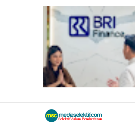
BRI KKB Expo Hadir di Sumatera Uta
BRI Finance Tawarkan Beragam
Keuntungan Pembiayaan Kendaraa