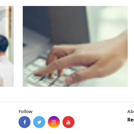
BRI KKB Expo 2026 Sambangi Malang,
Hadirkan Beragam Promo Kendaraan dan
Pembiayaan
Follow
Ab
ra,
Cara Tarik Tunai Tanpa Kartu di neobank,
Re
Lewat ATM Berlogo PRIMA dan
n
Indomaret