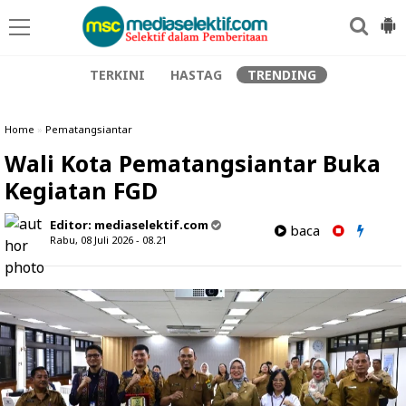
TERKINI
HASTAG
TRENDING
Home
»
Pematangsiantar
Wali Kota Pematangsiantar Buka
Kegiatan FGD
Editor:
mediaselektif.com
baca
Rabu, 08 Juli 2026 - 08.21