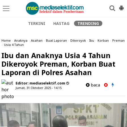
TERKINI
HASTAG
TRENDING
Home
»
Anaknya
»
Asahan
»
Buat Laporan
»
Dikeroyok
»
Ibu
»
Korban
»
Preman
»
Usia 4 Tahun
Ibu dan Anaknya Usia 4 Tahun
Dikeroyok Preman, Korban Buat
Laporan di Polres Asahan
Editor:
mediaselektif.com
baca
Jumat, 31 Oktober 2025 - 14.15